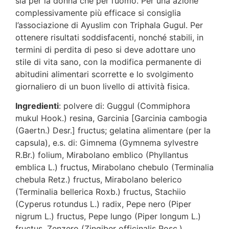
sia per la donna che per l’uomo. Per una azione
complessivamente più efficace si consiglia
l’associazione di Ayuslim con Triphala Gugul. Per
ottenere risultati soddisfacenti, nonché stabili, in
termini di perdita di peso si deve adottare uno
stile di vita sano, con la modifica permanente di
abitudini alimentari scorrette e lo svolgimento
giornaliero di un buon livello di attività fisica.
Ingredienti
: polvere di: Guggul (Commiphora
mukul Hook.) resina, Garcinia [Garcinia cambogia
(Gaertn.) Desr.] fructus; gelatina alimentare (per la
capsula), e.s. di: Gimnema (Gymnema sylvestre
R.Br.) folium, Mirabolano emblico (Phyllantus
emblica L.) fructus, Mirabolano chebulo (Terminalia
chebula Retz.) fructus, Mirabolano belerico
(Terminalia bellerica Roxb.) fructus, Stachiio
(Cyperus rotundus L.) radix, Pepe nero (Piper
nigrum L.) fructus, Pepe lungo (Piper longum L.)
fructus, Zenzero (Zingiber officinalis Rosc.)