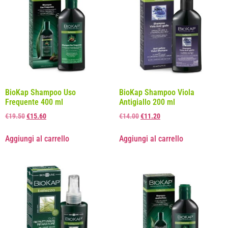
BioKap Shampoo Uso
BioKap Shampoo Viola
Frequente 400 ml
Antigiallo 200 ml
€
19.50
€
15.60
€
14.00
€
11.20
Aggiungi al carrello
Aggiungi al carrello