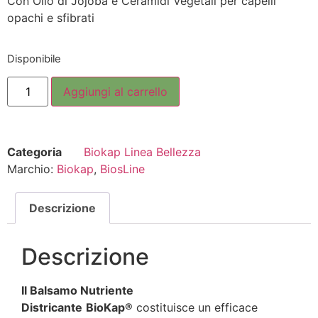
Con Olio di Jojoba e Ceramidi Vegetali per capelli
opachi e sfibrati
Disponibile
Aggiungi al carrello
Categoria
Biokap Linea Bellezza
Marchio:
Biokap
,
BiosLine
Descrizione
Descrizione
Il Balsamo Nutriente
Districante
BioKap®
costituisce un efficace