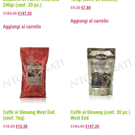
240gr (conf. 20 pz.)
€
9.20
€
7.80
€
184.00
€
147.20
Aggiungi al carrello
Aggiungi al carrello
Caffè al Ginseng West End
Caffè al Ginseng (conf. 20 pz.)
(conf. 1kg)
West End
€
18.00
€
15.30
€
184.00
€
147.20