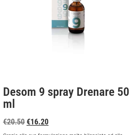
Desom 9 spray Drenare 50
ml
€
20.50
€
16.20