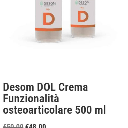
Desom DOL Crema
Funzionalità
osteoarticolare 500 ml
€
50.00
€
48.00