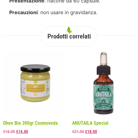
Presentazione
: flacone da 60 capsule.
Precauzioni
: non usare in gravidanza.
Prodotti correlati
Ghee Bio 300gr Cosmoveda
ANUTAILA Special
€
16.00
€
14.40
€
21.00
€
18.00