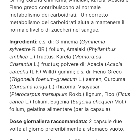
Fieno greco contribuiscono al normale
metabolismo dei carboidrati. Un corretto
metabolismo dei carboidrati aiuta a mantenere il
normale livello di zuccheri nel sangue.
Ingredienti
: e.s. di: Gimnema (
Gymnema
sylvestre
R. BR.) folium, Amalaki (
Phyllanthus
emblica
L.) fructus, Karela (
Momordica
Charantia
L.) fructus; polvere di: Acacia (
Acacia
catechu
(L.F.) Willd) gummi; e.s. di: Fieno Greco
(
Trigonella
foenum
–
graecum
L.) semen, Curcuma
(
Curcuma longa
L.) rhizoma, Vijayasar
(
Pterocarpus marsupium
Roxb.) lignum, Fico (
Ficus
carica
L.) folium, Eugenia (
Eugenia chequen
Mol.)
folium, gelatina alimentare (per la capsula).
Dose giornaliera raccomandata
: 2 capsule due
volte al giorno preferibilmente a stomaco vuoto.