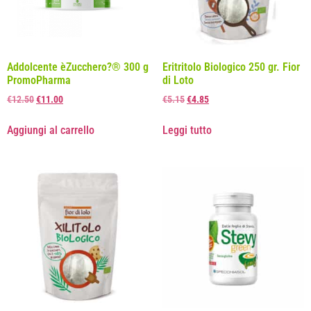
Addolcente èZucchero?® 300 g
Eritritolo Biologico 250 gr. Fior
PromoPharma
di Loto
€
12.50
€
11.00
€
5.15
€
4.85
Aggiungi al carrello
Leggi tutto