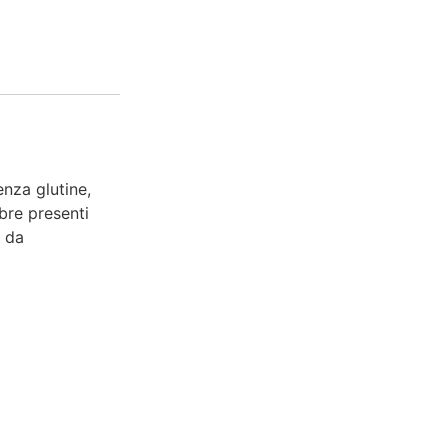
nza glutine,
ibre presenti
i da