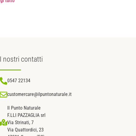
gi tutto
I nostri
contatti
0547 22134
customercare@ilpuntonaturale.it
Il Punto Naturale
F.LLI PAZZAGLIA srl
Via Strinati, 7
Via Quattordici, 23