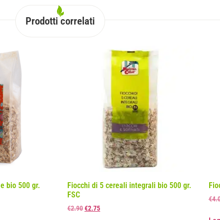
Prodotti correlati
le bio 500 gr.
Fiocchi di 5 cereali integrali bio 500 gr.
Fio
FSC
€
4.
€
2.90
€
2.75