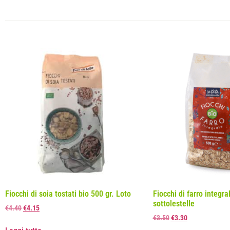
Fiocchi di soia tostati bio 500 gr. Loto
Fiocchi di farro integra
sottolestelle
€
4.40
€
4.15
€
3.50
€
3.30