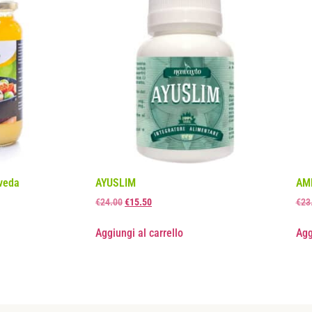
veda
AYUSLIM
AM
€
24.00
€
15.50
€
23
Aggiungi al carrello
Agg