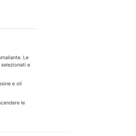
maliante. Le
e selezionati e
sine e oli
ascendere le