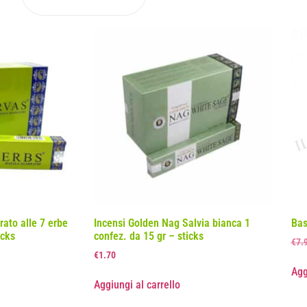
ato alle 7 erbe
Incensi Golden Nag Salvia bianca 1
Bas
icks
confez. da 15 gr – sticks
€
7.
€
1.70
Agg
Aggiungi al carrello