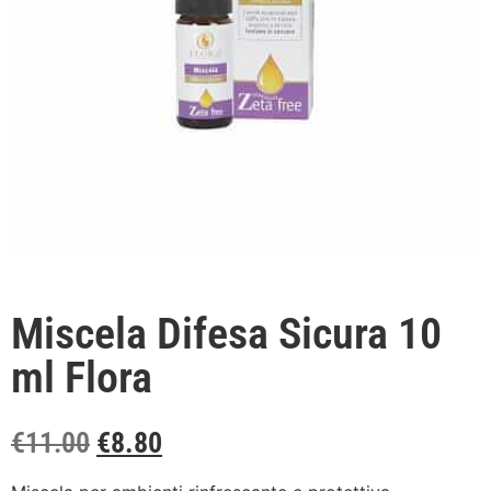
Miscela Difesa Sicura 10
ml Flora
€
11.00
€
8.80