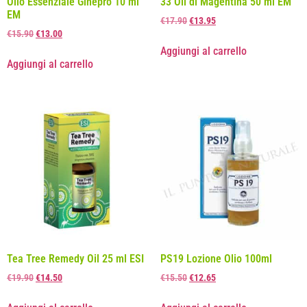
Olio Essenziale Ginepro 10 ml
33 Oli di Magentina 50 ml EM
EM
€
17.90
€
13.95
€
15.90
€
13.00
Aggiungi al carrello
Aggiungi al carrello
Tea Tree Remedy Oil 25 ml ESI
PS19 Lozione Olio 100ml
€
19.90
€
14.50
€
15.50
€
12.65