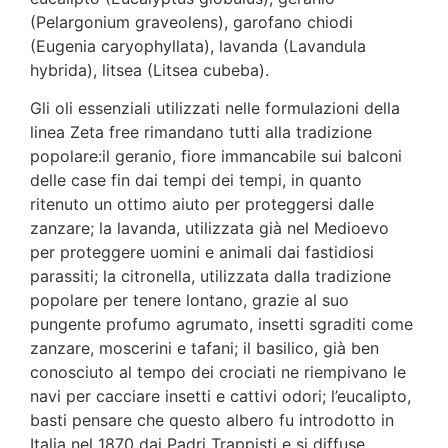
(Pelargonium graveolens), garofano chiodi
(Eugenia caryophyllata), lavanda (Lavandula
hybrida), litsea (Litsea cubeba).
Gli oli essenziali utilizzati nelle formulazioni della
linea Zeta free rimandano tutti alla tradizione
popolare:il geranio, fiore immancabile sui balconi
delle case fin dai tempi dei tempi, in quanto
ritenuto un ottimo aiuto per proteggersi dalle
zanzare; la lavanda, utilizzata già nel Medioevo
per proteggere uomini e animali dai fastidiosi
parassiti; la citronella, utilizzata dalla tradizione
popolare per tenere lontano, grazie al suo
pungente profumo agrumato, insetti sgraditi come
zanzare, moscerini e tafani; il basilico, già ben
conosciuto al tempo dei crociati ne riempivano le
navi per cacciare insetti e cattivi odori; l’eucalipto,
basti pensare che questo albero fu introdotto in
Italia nel 1870 dai Padri Trappisti e si diffuse