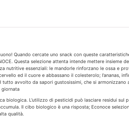
buono! Quando cercate uno snack con queste caratteristiche
 Questa selezione attenta intende mettere insieme dell
za nutritive essenziali: le mandorle rinforzano le ossa e p
 cervello ed il cuore e abbassano il colesterolo; l’ananas, infi
Il tutto avvolto da sapori gustosissimi, che si armonizzano 
 giornata
a biologica. L’utilizzo di pesticidi può lasciare residui sul 
accumula. Il cibo biologico è una risposta; Econoce selezio
lta qualità.