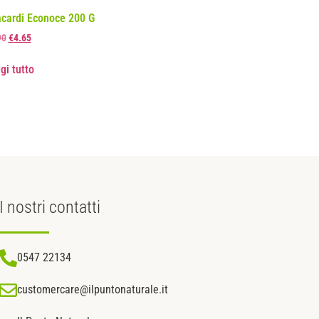
cardi Econoce 200 G
90
€
4.65
gi tutto
I nostri
contatti
0547 22134
customercare@ilpuntonaturale.it