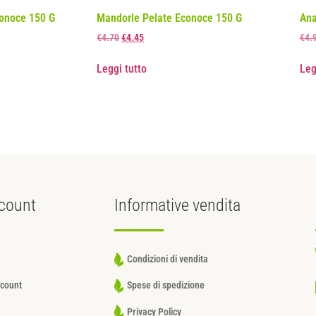
onoce 150 G
Mandorle Pelate Econoce 150 G
Ana
€
4.70
€
4.45
€
4.
Leggi tutto
Leg
count
Informative
vendita
Condizioni di vendita
ccount
Spese di spedizione
Privacy Policy