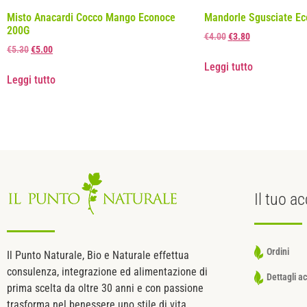
Misto Anacardi Cocco Mango Econoce
Mandorle Sgusciate Ec
200G
€
4.00
€
3.80
€
5.30
€
5.00
Leggi tutto
Leggi tutto
Il tuo
ac
Ordini
Il Punto Naturale, Bio e Naturale effettua
consulenza, integrazione ed alimentazione di
Dettagli a
prima scelta da oltre 30 anni e con passione
trasforma nel benessere uno stile di vita,