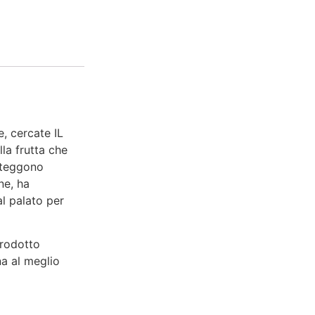
, cercate IL
a frutta che
roteggono
ne, ha
al palato per
prodotto
na al meglio