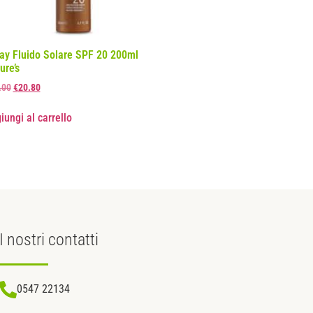
ay Fluido Solare SPF 20 200ml
ure’s
.00
€
20.80
iungi al carrello
I nostri
contatti
0547 22134