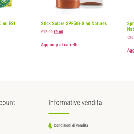
5 ml ESI
Stick Solare SPF50+ 8 ml Nature’s
Spr
Nat
€
12.00
€
9.60
€
26
Aggiungi al carrello
Agg
count
Informative
vendita
Condizioni di vendita