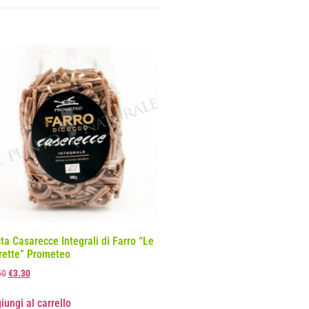
ta Casarecce Integrali di Farro “Le
rette” Prometeo
50
€
3.30
iungi al carrello