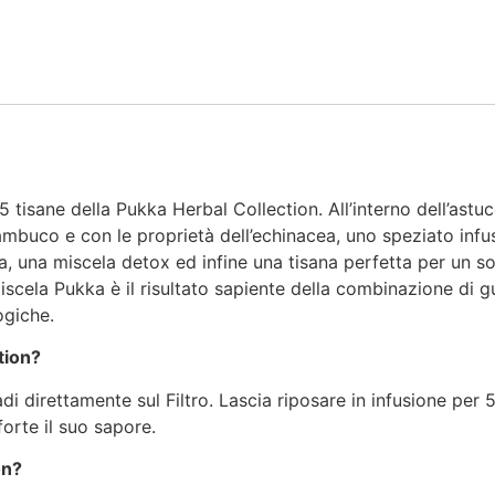
tisane della Pukka Herbal Collection. All’interno dell’astucc
sambuco e con le proprietà dell’echinacea, uno speziato infu
a, una miscela detox ed infine una tisana perfetta per un s
miscela Pukka è il risultato sapiente della combinazione di g
ogiche.
tion?
i direttamente sul Filtro. Lascia riposare in infusione per 5
forte il suo sapore.
on?