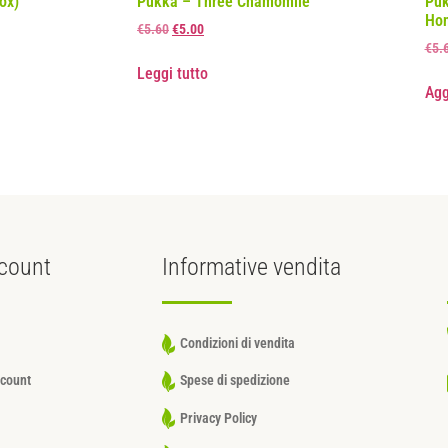
ox)
Pukka – Three Chamomile
Puk
Ho
€
5.60
€
5.00
€
5.
Leggi tutto
Agg
count
Informative
vendita
Condizioni di vendita
ccount
Spese di spedizione
Privacy Policy