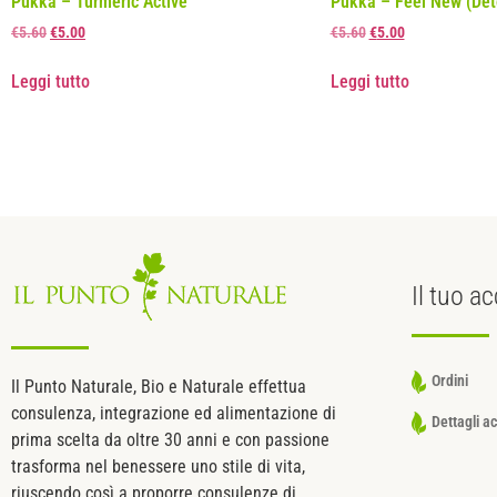
Pukka – Turmeric Active
Pukka – Feel New (Det
€
5.60
€
5.00
€
5.60
€
5.00
Leggi tutto
Leggi tutto
Il tuo
ac
Ordini
Il Punto Naturale, Bio e Naturale effettua
consulenza, integrazione ed alimentazione di
Dettagli a
prima scelta da oltre 30 anni e con passione
trasforma nel benessere uno stile di vita,
riuscendo così a proporre consulenze di