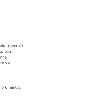
io troverai i
so allo
onno
usto e
 o 6 minuti.