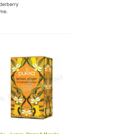
lderberry
ime.