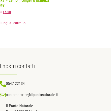
ka – Lemon, Ginger & Manuka
ney
60
€
5.00
iungi al carrello
I nostri
contatti
0547 22134
customercare@ilpuntonaturale.it
Il Punto Naturale