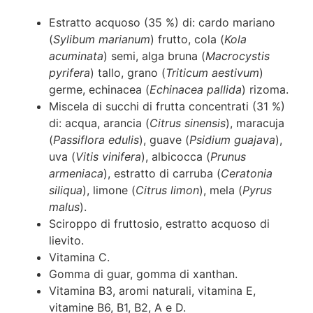
Estratto acquoso (35 %) di: cardo mariano
(
Sylibum marianum
) frutto, cola (
Kola
acuminata
) semi, alga bruna (
Macrocystis
pyrifera
) tallo, grano (
Triticum aestivum
)
germe, echinacea (
Echinacea pallida
) rizoma.
Miscela di succhi di frutta concentrati (31 %)
di: acqua, arancia (
Citrus sinensis
), maracuja
(
Passiflora edulis
), guave (
Psidium guajava
),
uva (
Vitis vinifera
), albicocca (
Prunus
armeniaca
), estratto di carruba (
Ceratonia
siliqua
), limone (
Citrus limon
), mela (
Pyrus
malus
).
Sciroppo di fruttosio, estratto acquoso di
lievito.
Vitamina C.
Gomma di guar, gomma di xanthan.
Vitamina B3, aromi naturali, vitamina E,
vitamine B6, B1, B2, A e D.