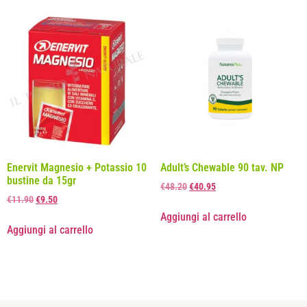
Enervit Magnesio + Potassio 10
Adult’s Chewable 90 tav. NP
bustine da 15gr
€
48.20
€
40.95
€
11.90
€
9.50
Aggiungi al carrello
Aggiungi al carrello