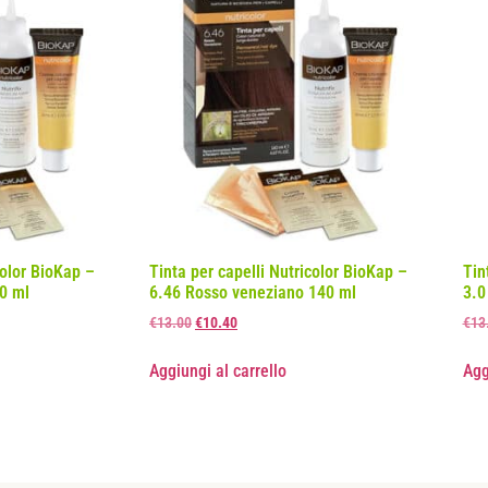
color BioKap –
Tinta per capelli Nutricolor BioKap –
Tin
0 ml
6.46 Rosso veneziano 140 ml
3.0
€
13.00
€
10.40
€
13
Aggiungi al carrello
Agg