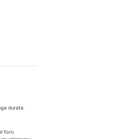
nga durata.
el foro