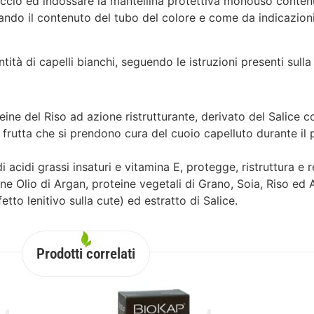
tuccio ed indossare la mantellina protettiva monouso contenu
ando il contenuto del tubo del colore e come da indicazion
tità di capelli bianchi, seguendo le istruzioni presenti sull
e del Riso ad azione ristrutturante, derivato del Salice c
la frutta che si prendono cura del cuoio capelluto durante il 
i acidi grassi insaturi e vitamina E, protegge, ristruttura e 
tiene Olio di Argan, proteine vegetali di Grano, Soia, Riso ed
etto lenitivo sulla cute) ed estratto di Salice.
Prodotti correlati