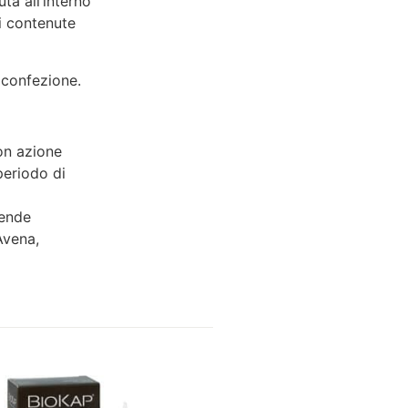
ta all’interno
i contenute
a confezione.
on azione
periodo di
rende
 Avena,