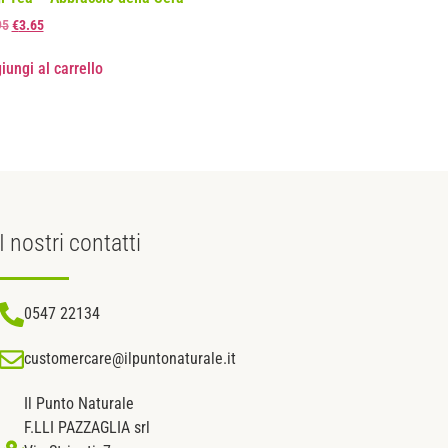
95
€
3.65
iungi al carrello
I nostri
contatti
0547 22134
customercare@ilpuntonaturale.it
Il Punto Naturale
F.LLI PAZZAGLIA srl