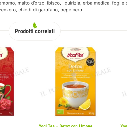
rdamomo, malto d’orzo, ibisco, liquirizia, erba medica, foglie
 zenzero, chiodi di garofano, pepe nero.
Prodotti correlati
Yogi Tea – Detox con Limone
Yog