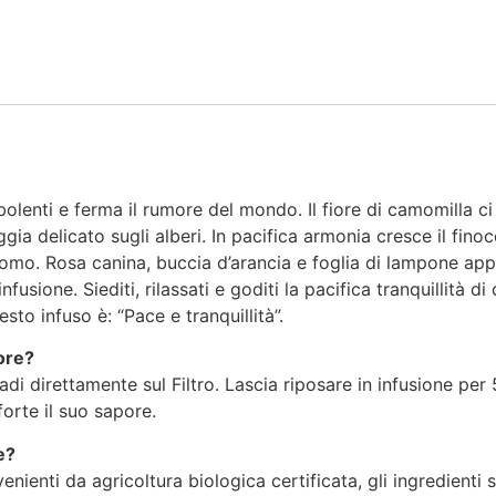
olenti e ferma il rumore del mondo. Il fiore di camomilla ci
deggia delicato sugli alberi. In pacifica armonia cresce il fino
omo. Rosa canina, buccia d’arancia e foglia di lampone ap
usione. Siediti, rilassati e goditi la pacifica tranquillità di
sto infuso è: “Pace e tranquillità”.
ore?
i direttamente sul Filtro. Lascia riposare in infusione per 
forte il suo sapore.
e?
ienti da agricoltura biologica certificata, gli ingredienti s