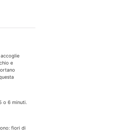
 accoglie
cchio e
portano
 questa
5 o 6 minuti.
ono: fiori di