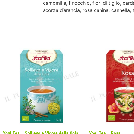
camomilla, finocchio, fiori di tiglio, ca
scorza d’arancia, rosa canina, cannella,
Yogi Tea – Sollievo e Vigore della Gola
Yogi Tea – Rosa