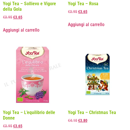
Yogi Tea – Sollievo e Vigore
Yogi Tea – Rosa
della Gola
€
3.95
€
3.65
€
3.95
€
3.65
Aggiungi al carrello
Aggiungi al carrello
Yogi Tea – L’equilibrio delle
Yogi Tea – Christmas Tea
Donne
€
4.10
€
3.80
€
3.95
€
3.65