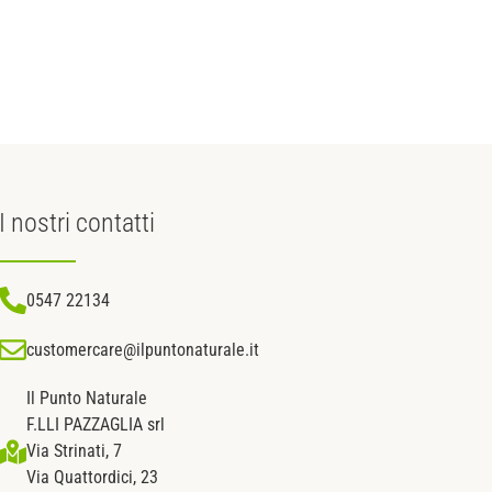
I nostri
contatti
0547 22134
customercare@ilpuntonaturale.it
Il Punto Naturale
F.LLI PAZZAGLIA srl
Via Strinati, 7
Via Quattordici, 23