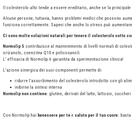
Il colesterolo alto tende a essere ereditario, anche se la principale r
Alcune persone, tuttavia, hanno problemi medici che possono aumenta
funziona correttamente. Sapevi che anche lo stress può aumentare i 
Ci sono molte soluzioni naturali per tenere il colesterolo sotto 
Normolip 5
contribuisce al mantenimento di livelli normali di cole
orizanolo, coenzima Q10 e policosanoli.
L’ efficacia di Normolip è garantita da sperimentazione clinica!
L’azione sinergica dei suoi componenti permette di:
ridurre l’assorbimento del colesterolo introdotto con gli alim
inibirne la sintesi interna
Normolip non contiene
: glutine, derivati del latte, lattosio, zuccheri
Con Normolip hai
benessere per te
e
salute per il tuo cuore
: basta