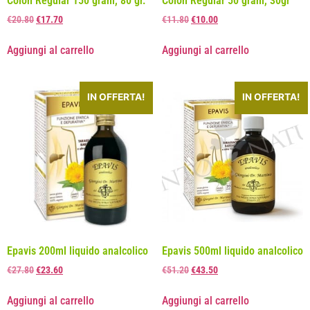
Colon Regular 150 grani, 80 gr.
Colon Regular 50 grani, 30gr
€
20.80
€
17.70
€
11.80
€
10.00
Aggiungi al carrello
Aggiungi al carrello
IN OFFERTA!
IN OFFERTA!
Epavis 200ml liquido analcolico
Epavis 500ml liquido analcolico
€
27.80
€
23.60
€
51.20
€
43.50
Aggiungi al carrello
Aggiungi al carrello