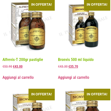
IN OFFERTA!
IN OFFERTA!
Alfrevis-T 200gr pastiglie
Bronvis 500 ml liquido
€
53.90
€
43.00
€
43.30
€
35.70
Aggiungi al carrello
Aggiungi al carrello
IN OFFERTA!
IN OFFERTA!