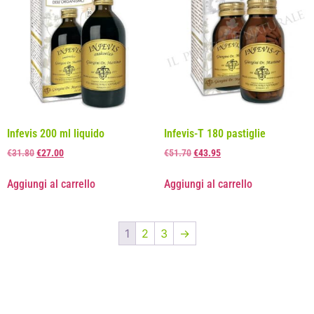
Infevis 200 ml liquido
Infevis-T 180 pastiglie
€
31.80
€
27.00
€
51.70
€
43.95
Aggiungi al carrello
Aggiungi al carrello
1
2
3
→