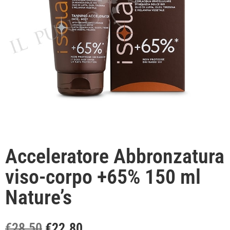
Acceleratore Abbronzatura
viso-corpo +65% 150 ml
Nature’s
€
28.50
€
22.80