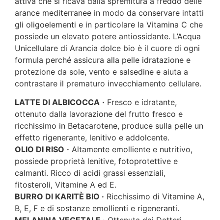
attiva che si ricava dalla spremitura a freddo delle
arance mediterranee in modo da conservare intatti
gli oligoelementi e in particolare la Vitamina C che
possiede un elevato potere antiossidante. L’Acqua
Unicellulare di Arancia dolce bio è il cuore di ogni
formula perché assicura alla pelle idratazione e
protezione da sole, vento e salsedine e aiuta a
contrastare il prematuro invecchiamento cellulare.
LATTE DI ALBICOCCA
·
Fresco e idratante,
ottenuto dalla lavorazione del frutto fresco e
ricchissimo in Betacarotene, produce sulla pelle un
effetto rigenerante, lenitivo e addolcente.
OLIO DI RISO
·
Altamente emolliente e nutritivo,
possiede proprietà lenitive, fotoprotettive e
calmanti. Ricco di acidi grassi essenziali,
fitosteroli, Vitamine A ed E.
BURRO DI KARITÈ BIO ·
Ricchissimo di Vitamine A,
B, E, F e di sostanze emollienti e rigeneranti.