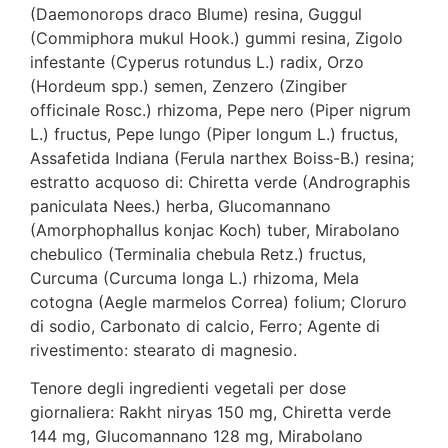
(Daemonorops draco Blume) resina, Guggul
(Commiphora mukul Hook.) gummi resina, Zigolo
infestante (Cyperus rotundus L.) radix, Orzo
(Hordeum spp.) semen, Zenzero (Zingiber
officinale Rosc.) rhizoma, Pepe nero (Piper nigrum
L.) fructus, Pepe lungo (Piper longum L.) fructus,
Assafetida Indiana (Ferula narthex Boiss-B.) resina;
estratto acquoso di: Chiretta verde (Andrographis
paniculata Nees.) herba, Glucomannano
(Amorphophallus konjac Koch) tuber, Mirabolano
chebulico (Terminalia chebula Retz.) fructus,
Curcuma (Curcuma longa L.) rhizoma, Mela
cotogna (Aegle marmelos Correa) folium; Cloruro
di sodio, Carbonato di calcio, Ferro; Agente di
rivestimento: stearato di magnesio.
Tenore degli ingredienti vegetali per dose
giornaliera: Rakht niryas 150 mg, Chiretta verde
144 mg, Glucomannano 128 mg, Mirabolano