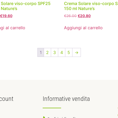
Solare viso-corpo SPF25
Crema Solare viso-corpo 
 Nature’s
150 ml Nature’s
€
19.60
€
26.00
€
20.80
gi al carrello
Aggiungi al carrello
1
2
3
4
5
→
count
Informative
vendita