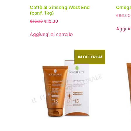
Caffè al Ginseng West End
Omega 
(conf. 1kg)
€
96.00
€
18.00
€
15.30
Aggiun
Aggiungi al carrello
IN OFFERTA!