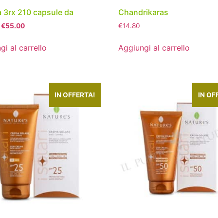
3rx 210 capsule da
Chandrikaras
€
55.00
€
14.80
gi al carrello
Aggiungi al carrello
IN OFFERTA!
IN OF