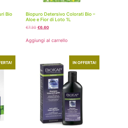
ri Bio
Biopuro Detersivo Colorati Bio –
Aloe e Fior di Loto 1L
€
7.30
€
6.60
Aggiungi al carrello
FERTA!
IN OFFERTA!