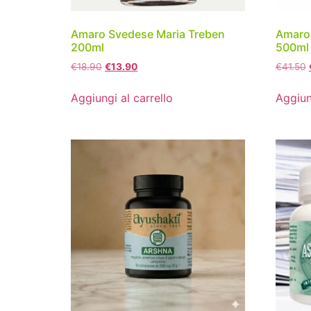
Amaro Svedese Maria Treben
Amaro 
200ml
500ml
€
18.90
€
13.90
€
41.50
Aggiungi al carrello
Aggiun