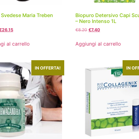
Svedese Maria Treben
Biopuro Detersivo Capi Scu
– Nero Intenso 1L
€
26.15
€
8.20
€
7.40
gi al carrello
Aggiungi al carrello
IN OFFERTA!
IN OF