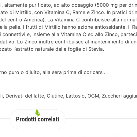
o I, altamente purificato, ad alto dosaggio (5000 mg per dri
ato di Mirtillo, con Vitamina C, Rame e Zinco. In pratici dr
 del centro America). La Vitamina C contribuisce alla norm
la pelle. I frutti di Mirtillo hanno azione antiossidante. Il 
 connettivi e, insieme alla Vitamina C ed allo Zinco, parteci
idativo. Lo Zinco inoltre contribuisce al mantenimento di un
ato l’estratto naturale dalle foglie di Stevia.
rno puro o diluito, alla sera prima di coricarsi.
iali, Derivati del latte, Glutine, Lattosio, OGM, Zuccheri aggiun
Prodotti correlati