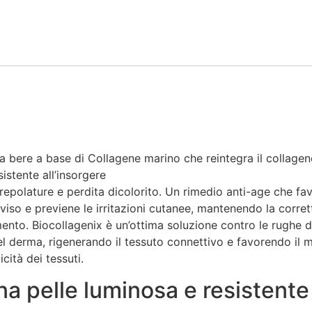
a bere a base di Collagene marino che reintegra il collagene
stente all’insorgere
crepolature e perdita dicolorito. Un rimedio anti-age che fa
l viso e previene le irritazioni cutanee, mantenendo la corret
ento. Biocollagenix è un’ottima soluzione contro le rughe de
el derma, rigenerando il tessuto connettivo e favorendo il
cità dei tessuti.
una pelle luminosa e resistente