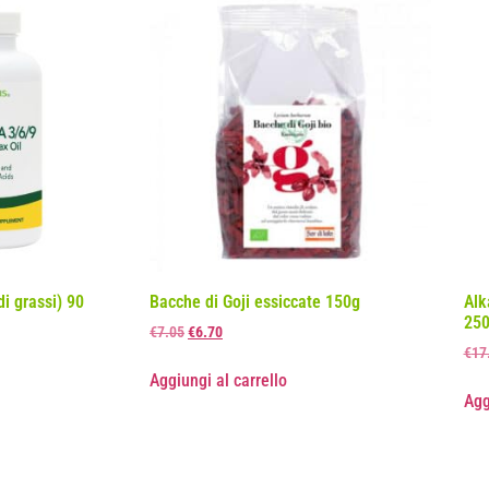
i grassi) 90
Bacche di Goji essiccate 150g
Alk
250
€
7.05
€
6.70
€
17
Aggiungi al carrello
Agg