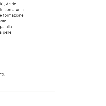
nk), Acido
ink, con aroma
ale formazione
Rame
pa alla
a pelle
ti.