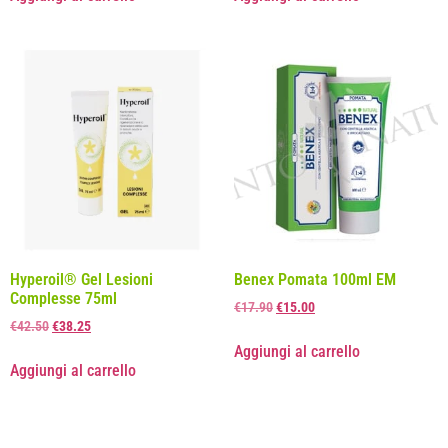
Hyperoil® Gel Lesioni
Benex Pomata 100ml EM
Complesse 75ml
€
17.90
€
15.00
€
42.50
€
38.25
Aggiungi al carrello
Aggiungi al carrello