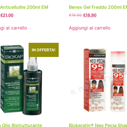
Anticellulite 200ml EM
Benex Gel Freddo 200ml 
€
21.00
€
19.90
€
16.90
gi al carrello
Aggiungi al carrello
IN OFFERTA!
 Olio Ristrutturante
Biokeratin® Neo Pecia Sh