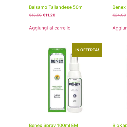
Balsamo Tailandese 50ml
Benex 
€
13.50
€
11.20
€
24.90
Aggiungi al carrello
Aggiun
IN OFFERTA!
Benex Spray 100ml EM
BioKap