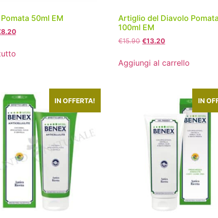
a Pomata 50ml EM
Artiglio del Diavolo Pomat
100ml EM
€
8.20
€
15.90
€
13.20
tutto
Aggiungi al carrello
IN OFFERTA!
IN OF