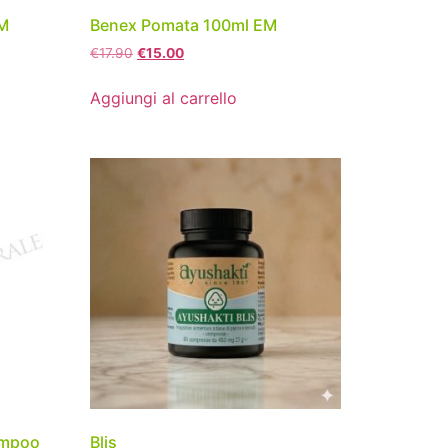
EM
Benex Pomata 100ml EM
€
17.90
€
15.00
Aggiungi al carrello
ampoo
Blis