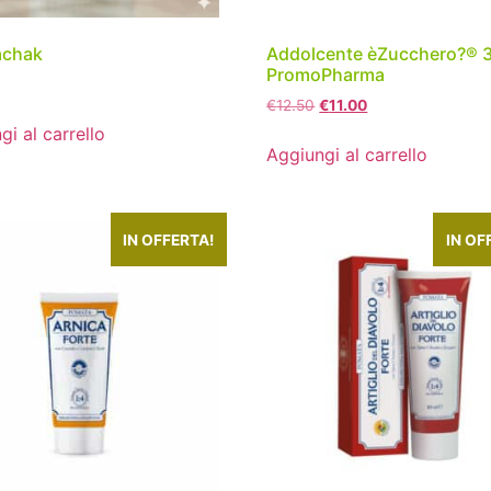
chak
Addolcente èZucchero?® 
PromoPharma
€
12.50
€
11.00
gi al carrello
Aggiungi al carrello
IN OFFERTA!
IN OF