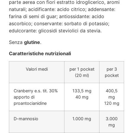
parte aerea con fiori estratto idroglicerico, aromi
naturali; acidificante: acido citrico; addensante:
farina di semi di guar; antiossidante: acido
ascorbico; conservante: sorbato di potassio;
edulcorante: glicosidi steviolici da stevia.
Senza
glutine
.
Caratteristiche nutrizionali
Valori medi
per 1 pocket
per 3
(20 ml)
pocket
Cranberry e.s. tit. 30%
133,5 mg
400,5
apporto di
40 mg
mg
proantocianidine
120 mg
D-mannosio
1.000 mg
3.000
mg