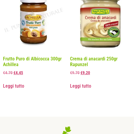
Frutto Puro di Albicocca 300gr
Crema di anacardi 250gr
Achillea
Rapunzel
€
4.70
€
4.45
€
9.70
€
9.20
Leggi tutto
Leggi tutto