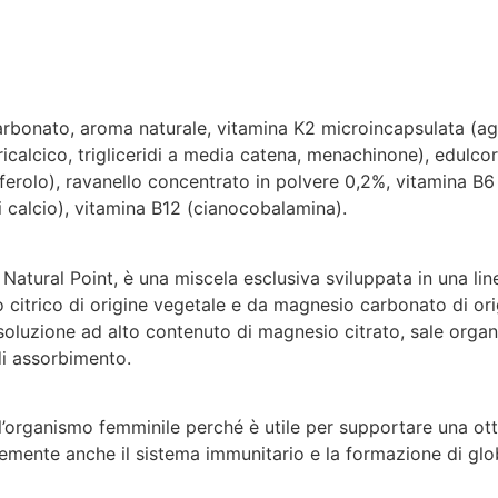
carbonato, aroma naturale, vitamina K2 microincapsulata (ag
icalcico, trigliceridi a media catena, menachinone), edulcor
ciferolo), ravanello concentrato in polvere 0,2%, vitamina B6
di calcio), vitamina B12 (cianocobalamina).
atural Point, è una miscela esclusiva sviluppata in una lin
 citrico di origine vegetale e da magnesio carbonato di ori
soluzione ad alto contenuto di magnesio citrato, sale orga
di assorbimento.
’organismo femminile perché è utile per supportare una ot
mente anche il sistema immunitario e la formazione di globu