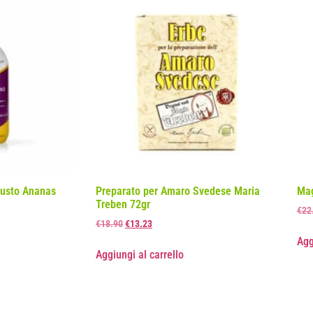
gusto Ananas
Preparato per Amaro Svedese Maria
Mag
Treben 72gr
€
22
€
18.90
€
13.23
Agg
Aggiungi al carrello