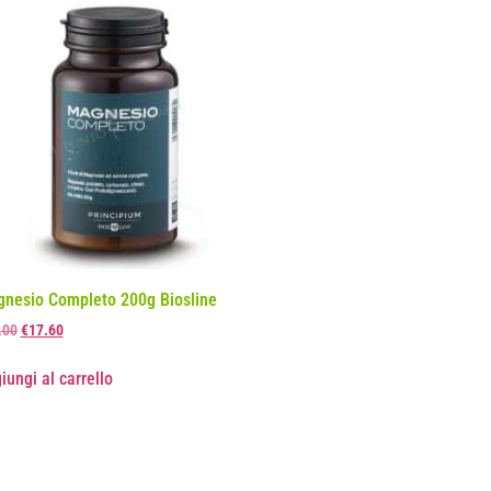
nesio Completo 200g Biosline
.00
€
17.60
iungi al carrello