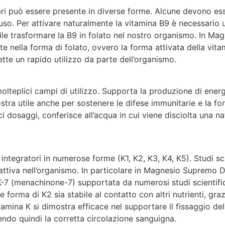
ari può essere presente in diverse forme. Alcune devono ess
’uso. Per attivare naturalmente la vitamina B9 è necessario 
ile trasformare la B9 in folato nel nostro organismo. In Ma
 nella forma di folato, ovvero la forma attivata della vita
te un rapido utilizzo da parte dell’organismo.
lteplici campi di utilizzo. Supporta la produzione di energi
ostra utile anche per sostenere le difese immunitarie e la f
ci dosaggi, conferisce all’acqua in cui viene disciolta una na
ntegratori in numerose forme (K1, K2, K3, K4, K5). Studi sci
attiva nell’organismo. In particolare in Magnesio Supremo 
K-7 (menachinone-7) supportata da numerosi studi scientifi
orma di K2 sia stabile al contatto con altri nutrienti, gra
amina K si dimostra efficace nel supportare il fissaggio del 
endo quindi la corretta circolazione sanguigna.