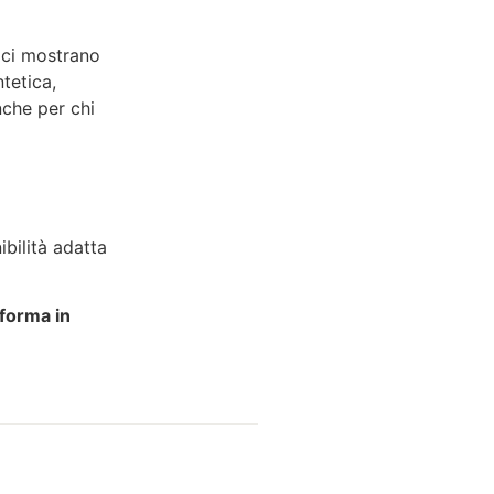
fici mostrano
tetica,
nche per chi
ibilità adatta
sforma in