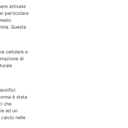
ere attivate
un particolare
gnesio
mina. Questa
a cellulare e
ormazione di
turale
entifici
Donna è stata
ci che
zie ad un
calcio nelle