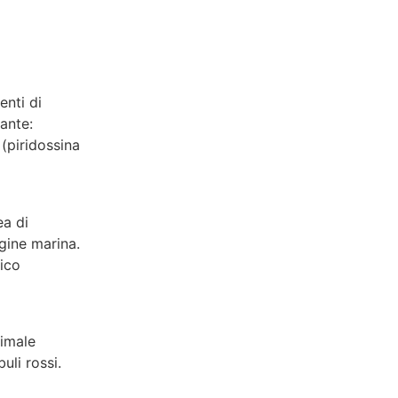
enti di
ante:
 (piridossina
ea di
gine marina.
nico
timale
li rossi.