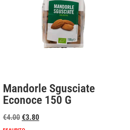
Mandorle Sgusciate
Econoce 150 G
€
4.00
€
3.80