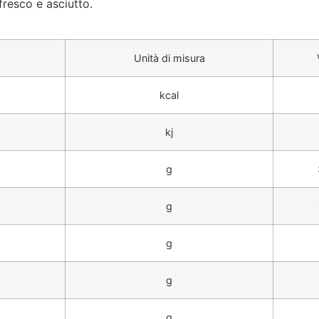
resco e asciutto
.
Unità di misura
kcal
kj
g
g
g
g
g