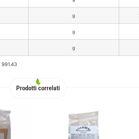
g
g
g
 991.43
Prodotti correlati