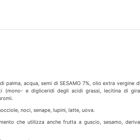
i palma, acqua, semi di SESAMO 7%, olio extra vergine di
mono- e digliceridi degli acidi grassi, lecitina di giraso
aromi
.
iole, noci, senape, lupini, latte, uova
.
ento che utilizza anche frutta a guscio, sesamo, derivat