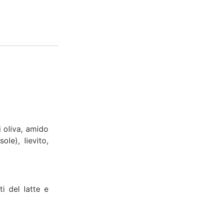
 oliva, amido
le), lievito,
i del latte e