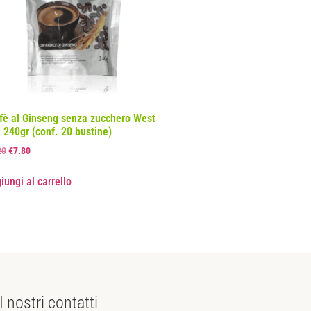
fè al Ginseng senza zucchero West
 240gr (conf. 20 bustine)
20
€
7.80
iungi al carrello
I nostri
contatti