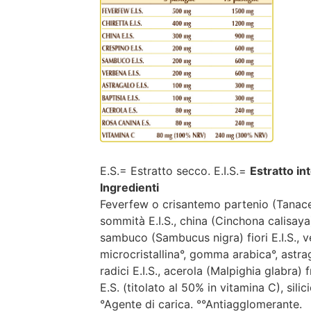
E.S.= Estratto secco. E.I.S.=
Estratto in
Ingredienti
Feverfew o crisantemo partenio (Tanacet
sommità E.I.S., china (Cinchona calisaya) 
sambuco (Sambucus nigra) fiori E.I.S., ve
microcristallina°, gomma arabica°, astrag
radici E.I.S., acerola (Malpighia glabra) 
E.S. (titolato al 50% in vitamina C), sili
°Agente di carica. °°Antiagglomerante.