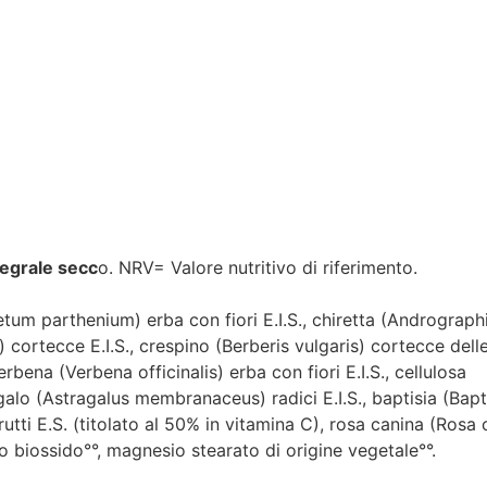
tegrale secc
o. NRV= Valore nutritivo di riferimento.
um parthenium) erba con fiori E.I.S., chiretta (Andrographi
cortecce E.I.S., crespino (Berberis vulgaris) cortecce delle r
rbena (Verbena officinalis) erba con fiori E.I.S., cellulosa
alo (Astragalus membranaceus) radici E.I.S., baptisia (Bapti
frutti E.S. (titolato al 50% in vitamina C), rosa canina (Rosa c
cio biossido°°, magnesio stearato di origine vegetale°°.