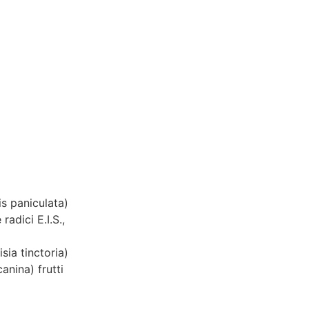
s paniculata)
adici E.I.S.,
sia tinctoria)
anina) frutti