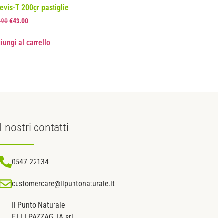
revis-T 200gr pastiglie
.90
€
43.00
iungi al carrello
I nostri
contatti
0547 22134
customercare@ilpuntonaturale.it
Il Punto Naturale
F.LLI PAZZAGLIA srl