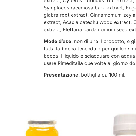
extract, Cyperus rotundus root extract, 
Symplocos racemosa bark extract, Eugen
glabra root extract, Cinnamomum zeylani
extract, Acacia catechu wood extract,
extract, Elettaria cardamomum seed ext
Modo d’uso
: non diluire il prodotto, è
tutta la bocca tenendolo per qualche min
bocca il liquido e sciacquare con acqua 
usare Rimeditaila due volte al giorno do
Presentazione
: bottiglia da 100 ml.