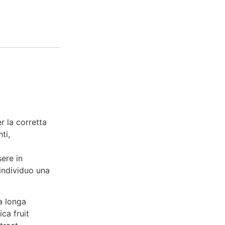
r la corretta
ti,
sere in
 individuo una
a longa
ica fruit