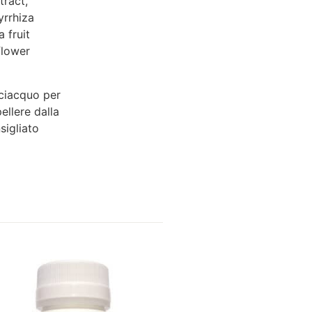
tract,
yrrhiza
 fruit
flower
sciacquo per
ellere dalla
sigliato