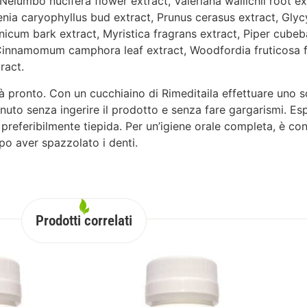
Nelumbo nucifera flower extract, Valeriana wallichii root ex
ia caryophyllus bud extract, Prunus cerasus extract, Glyc
cum bark extract, Myristica fragrans extract, Piper cubeba
 Cinnamomum camphora leaf extract, Woodfordia fruticosa 
ract.
 già pronto. Con un cucchiaino di Rimeditaila effettuare uno 
uto senza ingerire il prodotto e senza fare gargarismi. Esp
preferibilmente tiepida. Per un’igiene orale completa, è con
po aver spazzolato i denti.
Prodotti correlati