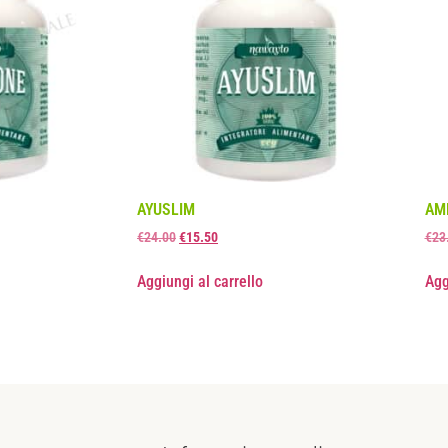
AYUSLIM
AM
€
24.00
€
15.50
€
23
Aggiungi al carrello
Agg