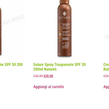
nte SPF 50 200
Solare Spray Trasparente SPF 20
Cre
200ml Nature’s
Nat
€
25.00
€
20.00
€
26
Aggiungi al carrello
Agg