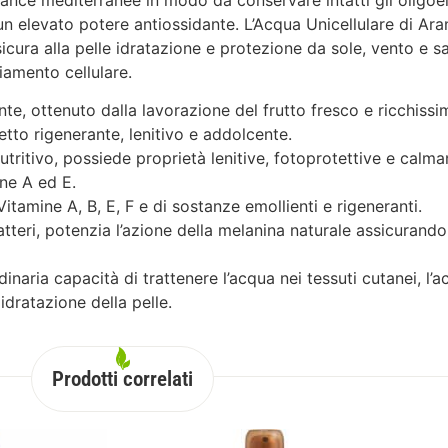
rance mediterranee in modo da conservare intatti gli oligoe
n elevato potere antiossidante. L’Acqua Unicellulare di Ara
icura alla pelle idratazione e protezione da sole, vento e s
iamento cellulare.
te, ottenuto dalla lavorazione del frutto fresco e ricchissi
etto rigenerante, lenitivo e addolcente.
ritivo, possiede proprietà lenitive, fotoprotettive e calman
ine A ed E.
itamine A, B, E, F e di sostanze emollienti e rigeneranti.
tteri, potenzia l’azione della melanina naturale assicurando
inaria capacità di trattenere l’acqua nei tessuti cutanei, l’a
idratazione della pelle.
Prodotti correlati