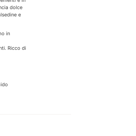
lementi e in
ncia dolce
alsedine e
mo in
ti. Ricco di
cido