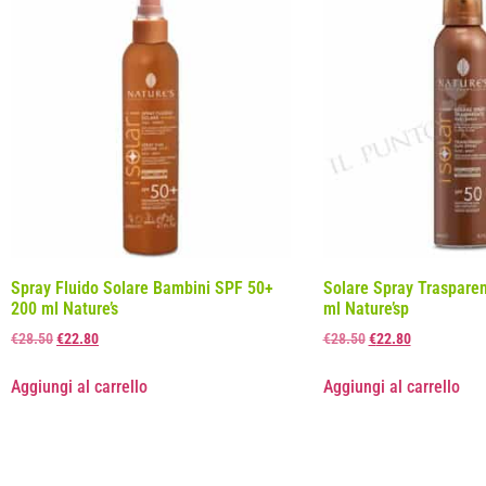
Spray Fluido Solare Bambini SPF 50+
Solare Spray Traspare
200 ml Nature’s
ml Nature’sp
€
28.50
€
22.80
€
28.50
€
22.80
Aggiungi al carrello
Aggiungi al carrello