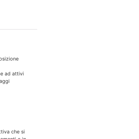
osizione
e ad attivi
raggi
tiva che si