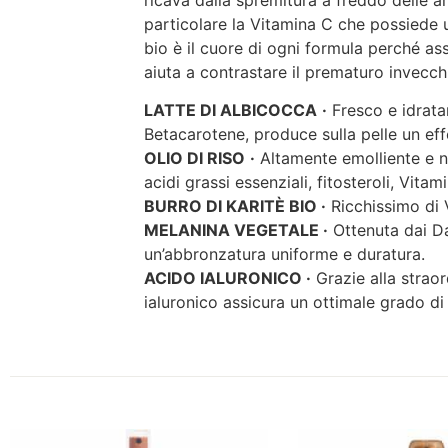
ricava dalla spremitura a freddo delle a
particolare la Vitamina C che possiede u
bio è il cuore di ogni formula perché ass
aiuta a contrastare il prematuro invecch
LATTE DI ALBICOCCA
·
Fresco e idratan
Betacarotene, produce sulla pelle un eff
OLIO DI RISO
·
Altamente emolliente e nut
acidi grassi essenziali, fitosteroli, Vitam
BURRO DI KARITÈ BIO ·
Ricchissimo di V
MELANINA VEGETALE ·
Ottenuta dai Da
un’abbronzatura uniforme e duratura.
ACIDO IALURONICO ·
Grazie alla straord
ialuronico assicura un ottimale grado di 