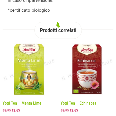
in caso di ipertensione.
*certificato biologico
Prodotti correlati
Yogi Tea – Menta Lime
Yogi Tea – Echinacea
€
3.95
€
3.65
€
3.95
€
3.65