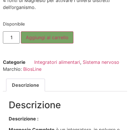
4 fonti di Magnesio per attivare i diversi distretti
dell’organismo.
Disponibile
Aggiungi al carrello
Categorie
Integratori alimentari
,
Sistema nervoso
Marchio:
BiosLine
Descrizione
Descrizione
Descrizione :
Magnesio Completo
è un integratore, in polvere o